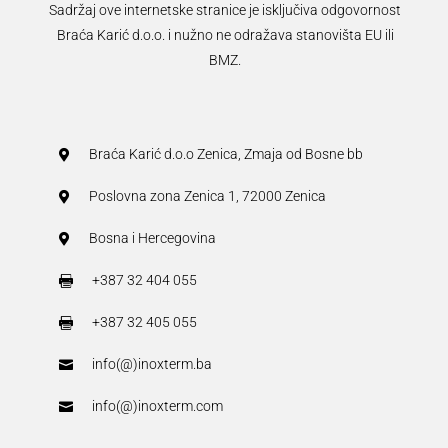
Sadržaj ove internetske stranice je isključiva odgovornost
Braća Karić d.o.o. i nužno ne odražava stanovišta EU ili
BMZ.
Braća Karić d.o.o Zenica, Zmaja od Bosne bb

Poslovna zona Zenica 1, 72000 Zenica

Bosna i Hercegovina

+387 32 404 055

+387 32 405 055

info(@)inoxterm.ba

info(@)inoxterm.com
