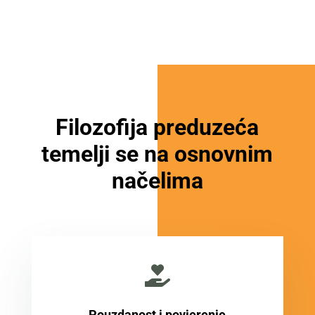
Filozofija preduzeća
temelji se na osnovnim
načelima

Pouzdanost i povjerenje