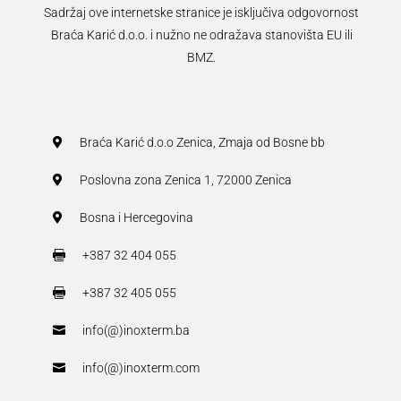
Sadržaj ove internetske stranice je isključiva odgovornost
Braća Karić d.o.o. i nužno ne odražava stanovišta EU ili
BMZ.
Braća Karić d.o.o Zenica, Zmaja od Bosne bb

Poslovna zona Zenica 1, 72000 Zenica

Bosna i Hercegovina

+387 32 404 055

+387 32 405 055

info(@)inoxterm.ba

info(@)inoxterm.com
